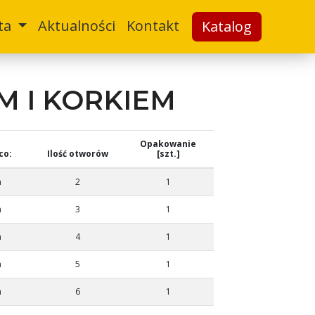
ta
Aktualności
Kontakt
Katalog
 I KORKIEM
Opakowanie
co:
Ilość otworów
[szt.]
m
2
1
m
3
1
m
4
1
m
5
1
m
6
1