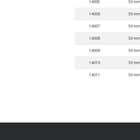
14005
50 m
14006
50 m
14007
50 m
14008
50 m
14009
50 m
14010
50 m
14011
50 m