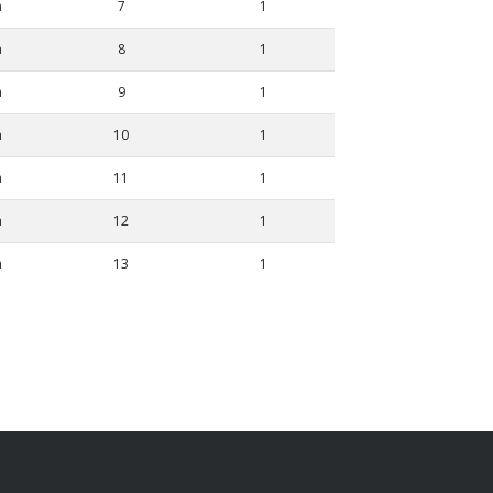
m
7
1
m
8
1
m
9
1
m
10
1
m
11
1
m
12
1
m
13
1