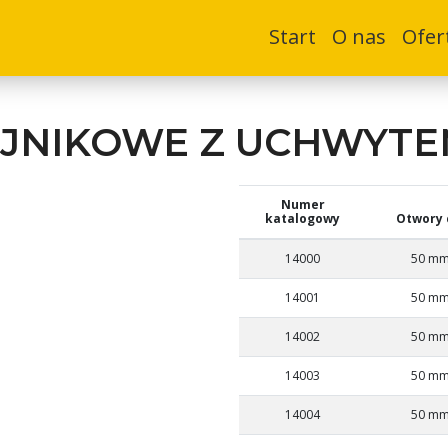
Start
O nas
Ofer
JNIKOWE Z UCHWYTEM
Numer
katalogowy
Otwory 
14000
50 m
14001
50 m
14002
50 m
14003
50 m
14004
50 m